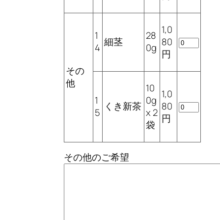
1,0
1
28
細茎
80
4
0g
円
その
他
10
1,0
1
0g
くき新茶
80
5
x 2
円
袋
その他のご希望