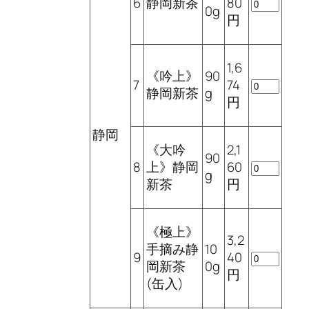
6
静岡新茶
80
0g
円
1,6
《吟上》
90
7
74
静岡新茶
g
円
静岡
《大吟
2,1
90
8
上》静岡
60
g
新茶
円
《極上》
3,2
手摘み静
10
9
40
岡新茶
0g
円
(缶入)