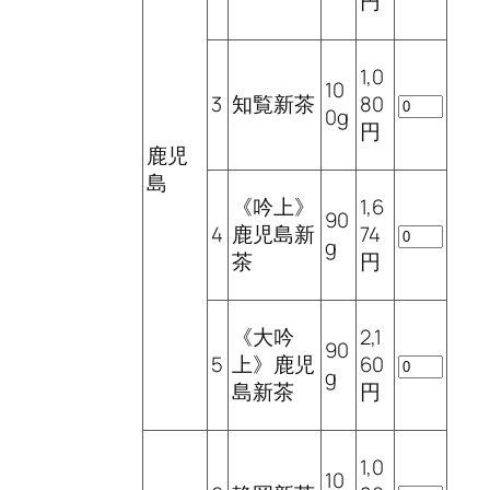
円
1,0
10
3
知覧新茶
80
0g
円
鹿児
島
《吟上》
1,6
90
4
鹿児島新
74
g
茶
円
《大吟
2,1
90
5
上》鹿児
60
g
島新茶
円
1,0
10