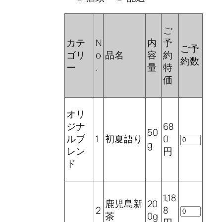
ご
カテ
N
内
予
ご予
ゴリ
o
品名
容
約
約数
ー
.
量
特
価
オリ
ジナ
68
50
ルブ
1
初夏語り
0
g
レン
円
ド
1,18
鹿児島新
20
2
8
茶
0g