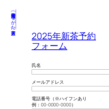
内
容
椿宗善 広尾店(ながた茶店東京)
を
ス
キ
2025年新茶予約
ッ
プ
フォーム
氏名
メールアドレス
電話番号（※ハイフンあり
例：00-0000-0000）